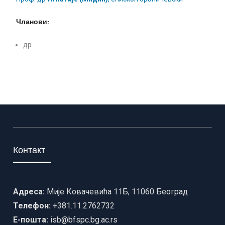
Чланови:
др
Контакт
Адреса:
Мије Ковачевића 11Б, 11060 Београд
Телефон:
+381.11.2762732
Е-пошта:
isb@bfspc.bg.ac.rs