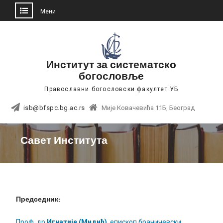
Мени
Skip
to
content
Институт за систематско
богословље
Православни богословски факултет УБ
isb@bfspc.bg.ac.rs
Мије Ковачевића 11Б, Београд
Савет Института
Председник:
Проф. др
Игнатије (Мидић)
, епископ браничевски