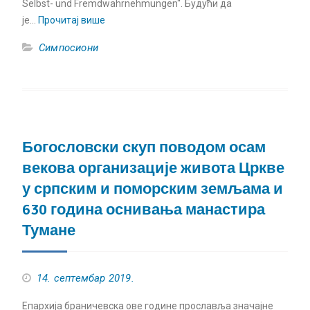
Selbst- und Fremdwahrnehmungen“. Будући да
је…
Прочитај више
Симпосиони
Богословски скуп поводом осам
векова организације живота Цркве
у српским и поморским земљама и
630 година оснивања манастира
Тумане
14. септембар 2019.
Епархија браничевска ове године прославља значајне