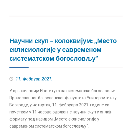
Научни скуп – колоквијум: „Место
еклисиологије у савременом
систематском богословљу“
11. фебруар 2021.
У организацији Института за систематско богословље
Православног богословског факултета Универзитета у
Београду, у четвртак, 11. фебруара 2021. године са
почетком у 11 часова одржан је научни скуп у онлајн
формату под називом „Место еклисиологије у
савременом систематском богословљу“.