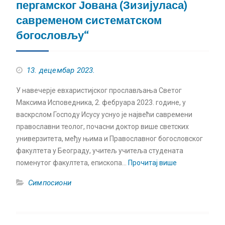
пергамског Јована (Зизијуласа)
савременом систематском
богословљу“
13. децембар 2023.
У навечерје евхаристијског прослављања Светог
Максима Исповедника, 2. фебруара 2023. године, у
васкрслом Господу Исусу уснуо је највећи савремени
православни теолог, почасни доктор више светских
универзитета, међу њима и Православног богословског
факултета у Београду, учитељ учитеља студената
поменутог факултета, епископа…
Прочитај више
Симпосиони