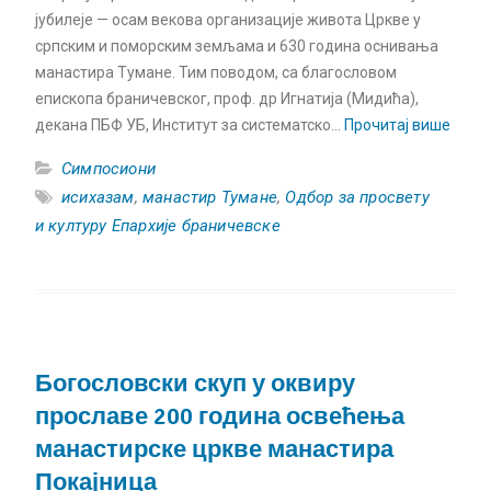
јубилеје — осам векова организације живота Цркве у
српским и поморским земљама и 630 година оснивања
манастира Тумане. Тим поводом, са благословом
епископа браничевског, проф. др Игнатија (Мидића),
декана ПБФ УБ, Институт за систематско…
Прочитај више
Симпосиони
исихазам
,
манастир Тумане
,
Одбор за просвету
и културу Епархије браничевске
Богословски скуп у оквиру
прославе 200 година освећења
манастирске цркве манастира
Покајница