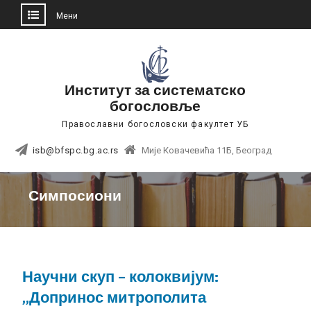
Мени
Skip
to
content
Институт за систематско
богословље
Православни богословски факултет УБ
isb@bfspc.bg.ac.rs
Мије Ковачевића 11Б, Београд
Симпосиони
Научни скуп – колоквијум:
„Допринос митрополита