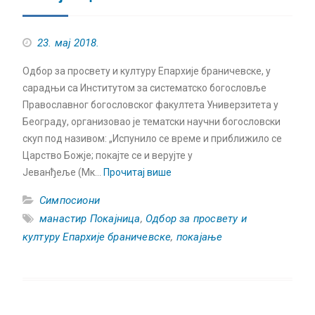
23. мај 2018.
Одбор за просвету и културу Епархије браничевске, у
сарадњи са Институтом за систематско богословље
Православног богословског факултета Универзитета у
Београду, организовао је тематски научни богословски
скуп под називом: „Испунило се време и приближило се
Царство Божје; покајте се и верујте у
Јеванђеље (Мк…
Прочитај више
Симпосиони
манастир Покајница
,
Одбор за просвету и
културу Епархије браничевске
,
покајање