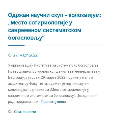
Одржан научни скуп – колоквијум:
„Место сотириологије у
савременом систематском
богословљу“
29. март 2022.
У организацији Института за систематско богословље
Православног богословског факултета Универзитета у
Београду, у уторак, 29. марта 2022. године у малом
амфитеатру Факултета, одржан је научни скуп –
колоквијум под називом „Место сотириологије у
савременом систематском богословљу“. Целодневни
рад, предавања и…
Прочитај више
Симпосиони