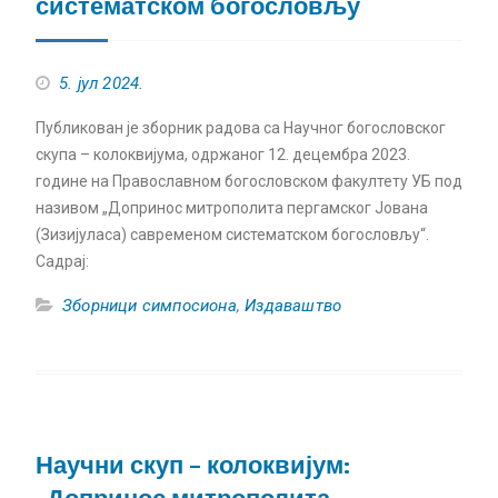
систематском богословљу
5. јул 2024.
Публикован је зборник радова са Научног богословског
скупа – колоквијума, одржаног 12. децембра 2023.
године на Православном богословском факултету УБ под
називом „Допринос митрополита пергамског Јована
(Зизијуласа) савременом систематском богословљу“.
Садрај:
Зборници симпосиона
,
Издаваштво
Научни скуп – колоквијум: