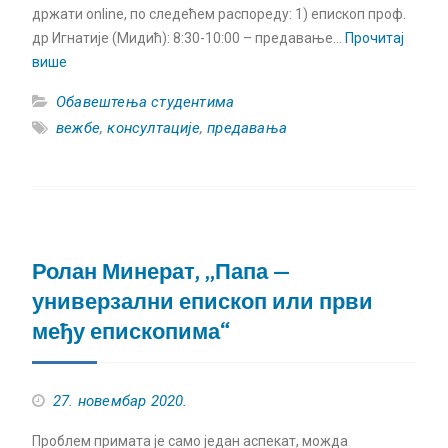
држати online, по следећем распореду: 1) епископ проф.
др Игнатије (Мидић): 8:30-10:00 – предавање…
Прочитај
више
Обавештења студентима
вежбе
,
консултације
,
предавања
Ролан Минерат, „Папа —
универзални епископ или први
међу епископима“
27. новембар 2020.
Проблем примата је само један аспекат, можда