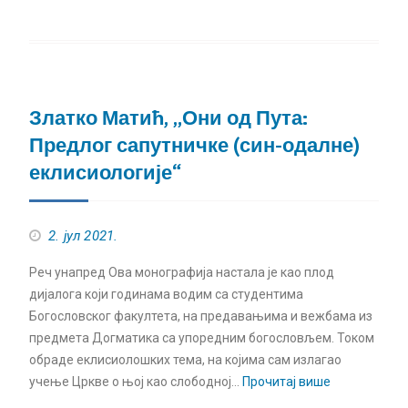
Златко Матић, „Они од Пута:
Предлог сапутничке (син-одалне)
еклисиологије“
2. јул 2021.
Реч унапред Ова монографија настала је као плод
дијалога који годинама водим са студентима
Богословског факултета, на предавањима и вежбама из
предмета Догматикa са упоредним богословљем. Током
обраде еклисиолошких тема, на којима сам излагао
учење Цркве о њој као слободној…
Прочитај више