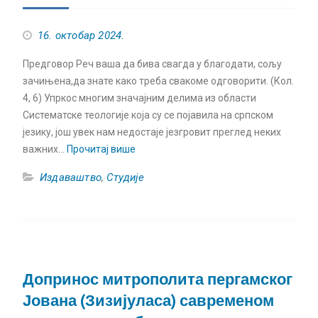
16. октобар 2024.
Предговор Реч ваша да бива свагда у благодати, сољу
зачињена,да знате како треба свакоме одговорити. (Кол.
4, 6) Упркос многим значајним делима из области
Систематске теологије која су се појавила на српском
језику, још увек нам недостаје језгровит преглед неких
важних…
Прочитај више
Издаваштво
,
Студије
Допринос митрополита пергамског
Јована (Зизијуласа) савременом