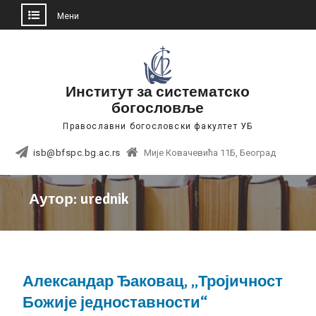
Мени
Skip
to
content
Институт за систематско
богословље
Православни богословски факултет УБ
isb@bfspc.bg.ac.rs
Мије Ковачевића 11Б, Београд
Аутор:
urednik
Александар Ђаковац, „Тројичност
Божије једноставности“