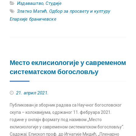
Издаваштво
,
Студије
Златко Матић
,
Одбор за просвету и културу
Епархије браничевске
Место еклисиологије у савременом
систематском богословљу
21. април 2021.
Публикован је зборник радова са Научног богословског
скупа – колоквијума, одржаног 11. фебруара 2021.
године у онлајн формату под називом „Место
еклисиологије у савременом систематском богословљу“.
Садржај: Eпископ проф. др Игнатије Мидић, „Пленарно