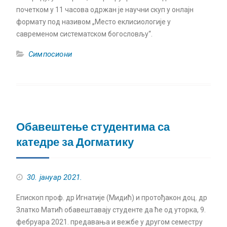
почетком у 11 часова одржан је научни скуп у онлајн
формату под називом „Место еклисиологије у
савременом систематском богословљу“.
Симпосиони
Обавештење студентима са
катедре за Догматику
30. јануар 2021.
Епископ проф. др Игнатије (Мидић) и протођакон доц. др
Златко Матић обавештавају студенте да ће од уторка, 9.
фебруара 2021. предавања и вежбе у другом семестру