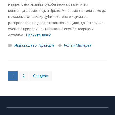
најпрепознатљивији, сукоба веома различитих
концепција самог појма Цркве. Ми бисмо желели само да
покажемо, анализирајући текстове о којима се
расправљало на два ватиканска концила, да католичко
учење о природи понтификалне службе теоријски
оставља…
Прочитај више
Издаваштво
,
Преводи
Ролан Минерат
Пагинација
1
2
Следеће
чланака