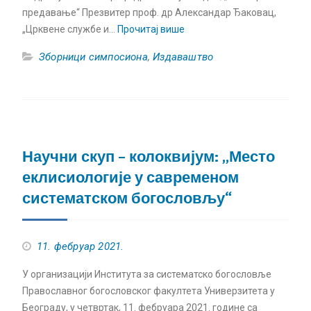
предавање“ Презвитер проф. др Александар Ђаковац,
„Црквене службе и…
Прочитај више
Зборници симпосиона
,
Издаваштво
Научни скуп – колоквијум: „Место
еклисиологије у савременом
систематском богословљу“
11. фебруар 2021.
У организацији Института за систематско богословље
Православног богословског факултета Универзитета у
Београду, у четвртак, 11. фебруара 2021. године са