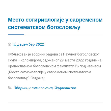
Место сотириологије у савременом
систематском богословљу
5. децембар 2022.
Публикован је зборник радова са Научног богословског
скупа – колоквијума, одржаног 29. марта 2022. године на
Православном богословском факултету УБ под називом
„Место сотириологије у савременом систематском
богословљу“. Садржај:
Зборници симпосиона
,
Издаваштво