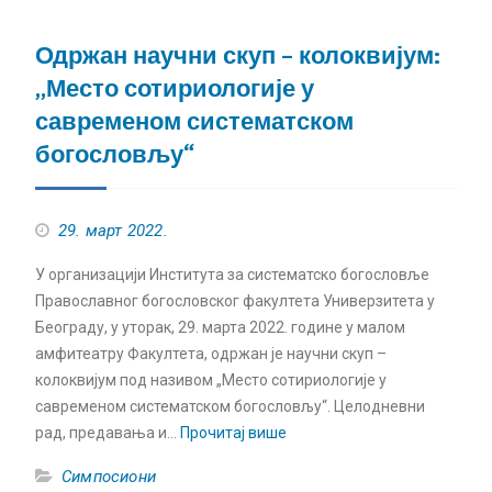
Одржан научни скуп – колоквијум:
„Место сотириологије у
савременом систематском
богословљу“
29. март 2022.
У организацији Института за систематско богословље
Православног богословског факултета Универзитета у
Београду, у уторак, 29. марта 2022. године у малом
амфитеатру Факултета, одржан је научни скуп –
колоквијум под називом „Место сотириологије у
савременом систематском богословљу“. Целодневни
рад, предавања и…
Прочитај више
Симпосиони