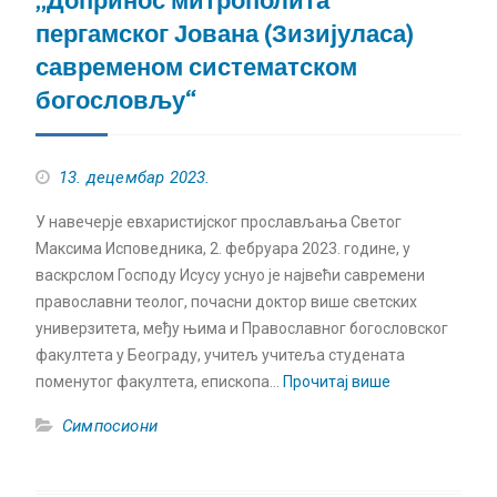
„Допринос митрополита
пергамског Јована (Зизијуласа)
савременом систематском
богословљу“
13. децембар 2023.
У навечерје евхаристијског прослављања Светог
Максима Исповедника, 2. фебруара 2023. године, у
васкрслом Господу Исусу уснуо је највећи савремени
православни теолог, почасни доктор више светских
универзитета, међу њима и Православног богословског
факултета у Београду, учитељ учитеља студената
поменутог факултета, епископа…
Прочитај више
Симпосиони