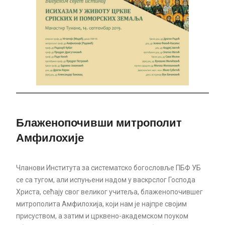
Блаженопочивши митрополит
Амфилохије
Чланови Института за систематско богословље ПБФ УБ
се са тугом, али испуњени надом у васкрслог Господа
Христа, сећају свог великог учитеља, блаженопочившег
митрополита Амфилохија, који нам је најпре својим
присуством, а затим и црквено-академском поуком