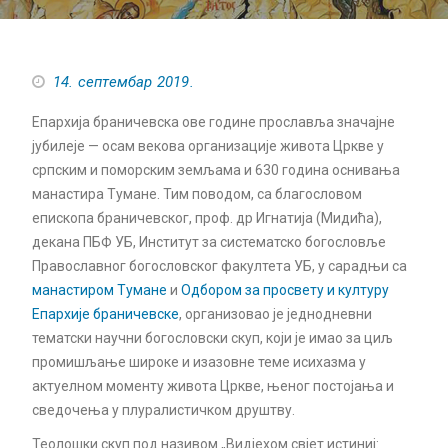
14. септембар 2019.
Епархија браничевска ове године прославља значајне
јубилеје — осам векова организације живота Цркве у
српским и поморским земљама и 630 година оснивања
манастира Тумане. Тим поводом, са благословом
епископа браничевског, проф. др Игнатија (Мидића),
декана ПБФ УБ, Институт за систематско богословље
Православног богословског факултета УБ, у сарадњи са
манастиром Тумане
и
Одбором за просвету и културу
Епархије браничевске
, организовао је једнодневни
тематски научни богословски скуп, који је имао за циљ
промишљање широке и изазовне теме исихазма у
актуелном моменту живота Цркве, њеног постојања и
сведочења у плуралистичком друштву.
Теолошки скуп под називом „Видјехом свјет истиниј: