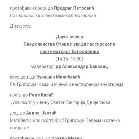
протођакон проф. др
Предраг Петровић
Сотириолошки аспекти језика богословља
Дискусија
Друга сесија
Сведочанства Отаца и увиди пастирског и
систематског богословља
(14.15–15.30)
модератор:
др Александар Ђаковац
јереј доц. др
Вукашин Милићевић
Св. Григорије Ниски и учење о нествореним енергијама
проф. др
Раде Кисић
„
Vita mixta“
у учењу Светог Григорија Двојеслова
доц. др
Андреј Јевтић
Μετάθεσις или ανάπτυξις? Григорије Палама и отачко
предање
протођакон доц. др
Златко Матић