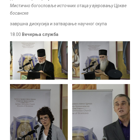
Мистично богословље источних отаца у вјеровању Цркве
босанске
завршна дискусија и затварање научног скупа
18.00
Вечерња служба