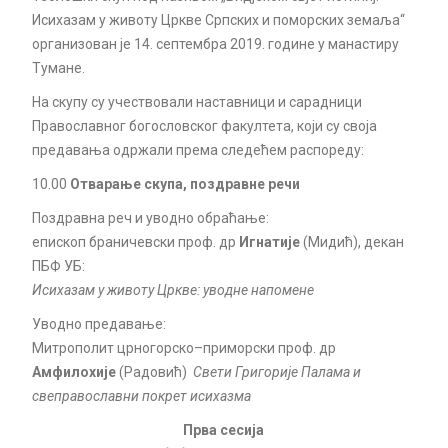
Исихазам у животу Цркве Српских и поморских земаља“
организован је 14. септембра 2019. године у манастиру
Тумане.
На скупу су учествовали наставници и сарадници
Православног богословског факултета, који су своја
предавања одржали према следећем распореду:
10.00
Отварање скупа, поздравне речи
Поздравна реч и уводно обраћање:
епископ браничевски проф. др
Игнатије
(Мидић), декан
ПБФ УБ:
Исихазам у животу Цркве: уводне напомене
Уводно предавање:
Митрополит црногорско–приморски проф. др
Амфилохије
(Радовић)
Свети Григорије Палама и
свеправославни покрет исихазма
Прва сесија