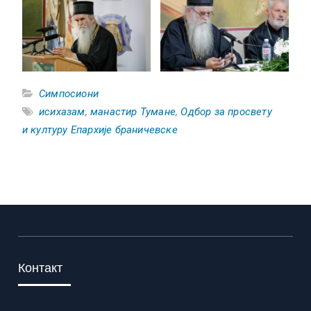
Симпосиони
исихазам
,
манастир Тумане
,
Одбор за просвету
и културу Епархије браничевске
Контакт