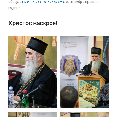
обасјао
научни скуп о исихазму
, септембра прошле
године.
Христос васкрсе!