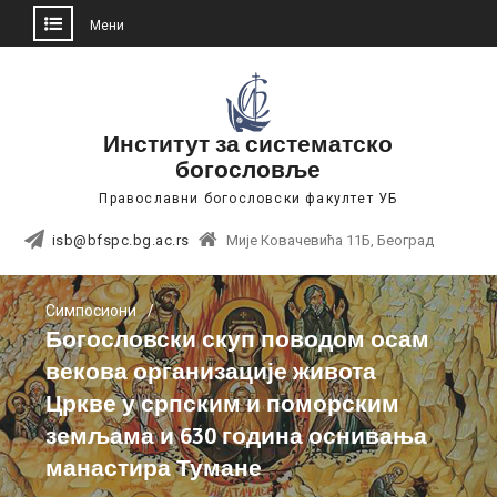
Мени
Skip
to
content
Институт за систематско
богословље
Православни богословски факултет УБ
isb@bfspc.bg.ac.rs
Мије Ковачевића 11Б, Београд
Симпосиони
Богословски скуп поводом осам
векова организације живота
Цркве у српским и поморским
земљама и 630 година оснивања
манастира Тумане