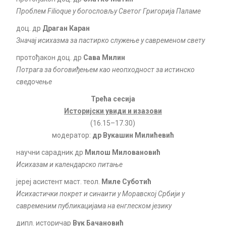
Проблем Filioque у богословљу Светог Григорија Паламе
доц. др
Драган Каран
Значај исихазма за пастирко служење у савременом свету
протођакон доц. др
Сава Милин
Потрага за боговиђењем као неопходност за истинско
сведочење
Трећа сесија
Историјски увиди и изазови
(16.15–17.30)
модератор:
др
Вукашин Милићевић
научни сарадник др
Милош Миловановић
Исихазам и календарско питање
јереј асистент маст. теол.
Миле Суботић
Исихастички покрет и синаити у Моравској Србији у
савременим публикацијама на енглеском језику
дипл. историчар
Вук Бачановић