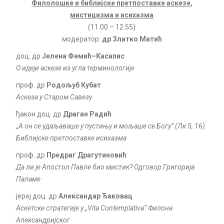
Филолошке и библијске претпоставке аскезе,
мистицизма и исихазма
(11.00 – 12.55)
модератор:
др Златко Матић
доц. др
Јелена Фемић–Касапис
О идеји аскезе из угла терминологије
проф. др
Родољуб Кубат
Аскеза у Старом Савезу
ђакон доц. др
Драган Радић
„А он се удаљаваше у пустињу и мољаше се Богу“ (Лк 5, 16).
Библијске претпоставке исихазма
проф. др
Предраг Драгутиновић
:
Да ли је Апостол Павле био мистик? Одговор Григорија
Паламе
јереј доц. др
Александар Ђаковац
Аскетске стратегије у
„
Vita Contemplativa
“
Филона
Александријског