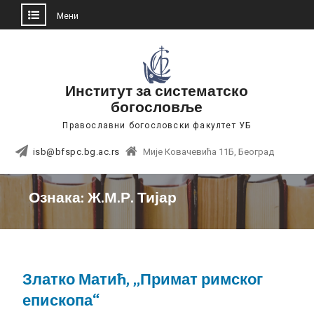
Мени
Skip
to
content
Институт за систематско
богословље
Православни богословски факултет УБ
isb@bfspc.bg.ac.rs
Мије Ковачевића 11Б, Београд
Ознака:
Ж.М.Р. Тијар
Златко Матић, „Примат римског
епископа“