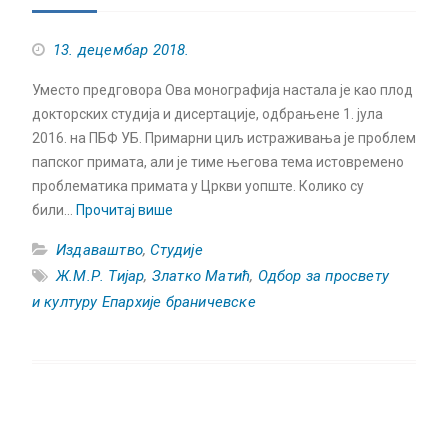
13. децембар 2018.
Уместо предговора Ова монографија настала је као плод
докторских студија и ди­сертације, одбрањене 1. јула
2016. на ПБФ УБ. Примарни циљ истраживања је проблем
папског примата, али је тиме његова тема истовремено
проблематика примата у Цркви уопште. Колико су
били…
Прочитај више
Издаваштво
,
Студије
Ж.М.Р. Тијар
,
Златко Матић
,
Одбор за просвету
и културу Епархије браничевске